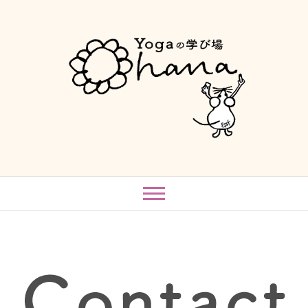
Skip
to
content
ohana
YOGAの学び場